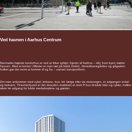
Ved havnen i Aarhus Centrum
Danmarks højeste kontorhus er ved at blive opført i hjertet af Aarhus – dér, hvor byen møder
havnen. Med et kontor i Mindet er man tæt på både Dokk1, Hovedbanegården og gågaden,
hvilket gør det nemt at komme til og fra – uanset transportform.
Om man ankommer med cykel, letbane, bus, bil, færge eller via motorvejen, er adgangen enkel
og bekvem. Til kontorhuset er der desuden etableret et stort P-hus til både biler og cykler, hvilket
sikrer let adgang for både medarbejdere og gæster.