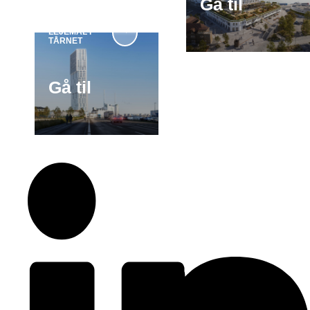
Gå til
LEJEMÅL I
→
TÅRNET
Gå til