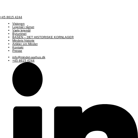
+45 8615 4244
Visionen
Lejemål i tårnet
Vælg lejemål
Byrummet
BASEN – DET HISTORISKE KORNLAGER
Mindets historie
Artikler om Mindet
Kontakt
Presse
info@mindet-aarhus.dk
+45 8615 4244