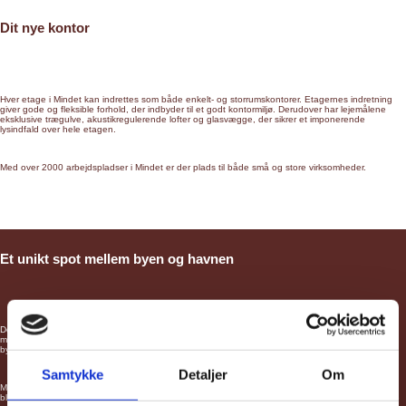
Dit nye kontor
Hver etage i Mindet kan indrettes som både enkelt- og storrumskontorer. Etagernes indretning
giver gode og fleksible forhold, der indbyder til et godt kontormiljø. Derudover har lejemålene
eksklusive trægulve, akustikregulerende lofter og glasvægge, der sikrer et imponerende
lysindfald over hele etagen.
Med over 2000 arbejdspladser i Mindet er der plads til både små og store virksomheder.
Et unikt spot mellem byen og havnen
De to nederste etager i Mindet bliver centrum for aktivitet og byliv. Her skabes der et dynamisk
miljø med plads til restauranter, caféer, butikker og fitness – alt sammen designet til at tiltrække
byens borgere og skabe liv omkring Mindet.
Samtykke
Detaljer
Om
Med den grønne taghave, de Lindehaven, på toppen og et levende butikstorv i stueetagen
bliver Mindet et naturligt mødested, hvor mennesker mødes, handler, træner, nyder en kop kaffe