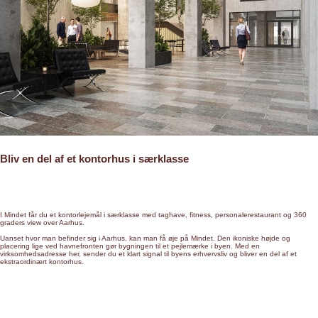
Bliv en del af et kontorhus i særklasse
I Mindet får du et kontorlejemål i særklasse med taghave, fitness, personalerestaurant og 360
graders view over Aarhus.
Uanset hvor man befinder sig i Aarhus, kan man få øje på Mindet. Den ikoniske højde og
placering lige ved havnefronten gør bygningen til et pejlemærke i byen. Med en
virksomhedsadresse her, sender du et klart signal til byens erhvervsliv og bliver en del af et
ekstraordinært kontorhus.